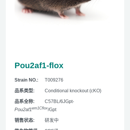
Pou2af1-flox
Strain NO.:
T009276
品系类型:
Conditional knockout (cKO)
品系全称:
C57BL/6JGpt-
em1Cflox
Pou2af1
/Gpt
销售状态:
研发中