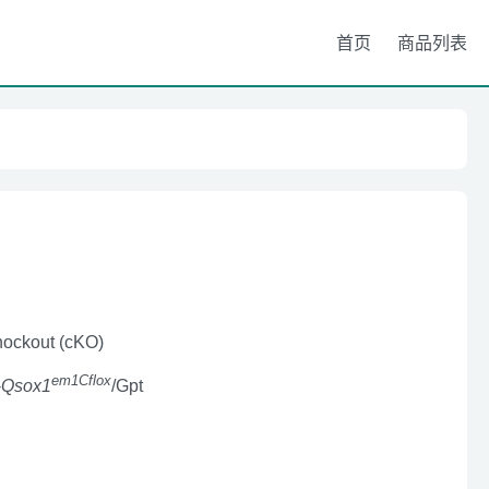
首页
商品列表
nockout (cKO)
em1Cflox
-
Qsox1
/Gpt