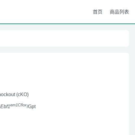
首页
商品列表
nockout (cKO)
em1Cflox
-
Ebf1
/Gpt