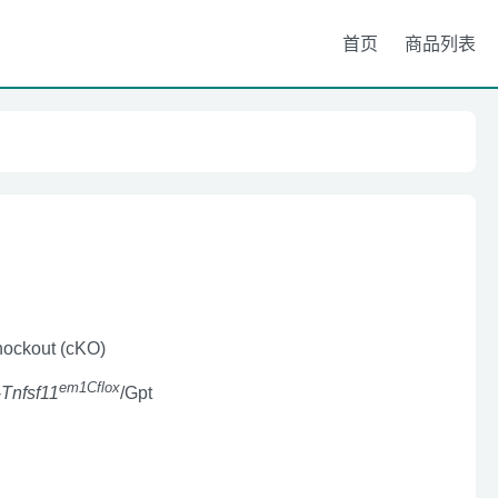
首页
商品列表
nockout (cKO)
em1Cflox
-
Tnfsf11
/Gpt