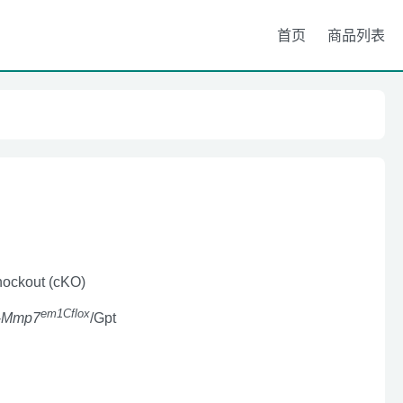
首页
商品列表
nockout (cKO)
em1Cflox
-
Mmp7
/Gpt