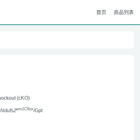
首页
商品列表
nockout (cKO)
em1Cflox
-
Ndufs2
/Gpt