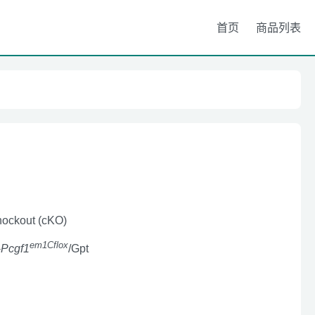
首页
商品列表
nockout (cKO)
em1Cflox
-
Pcgf1
/Gpt