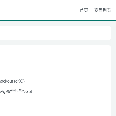
首页
商品列表
nockout (cKO)
em1Cflox
-
Prpf6
/Gpt