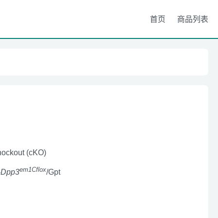
首页
商品列表
nockout (cKO)
em1Cflox
-
Dpp3
/Gpt