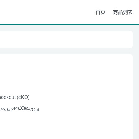
首页
商品列表
nockout (cKO)
em1Cflox
-
Prdx2
/Gpt