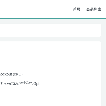
首页
商品列表
x
nockout (cKO)
em1Cflox
-
Tmem132e
/Gpt