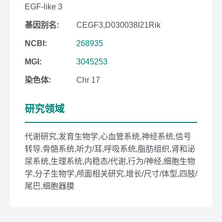
EGF-like 3
基因别名:
CEGF3,D030038I21Rik
NCBI:
268935
MGI:
3045253
染色体:
Chr 17
研究领域
代谢研究,发育生物学,心血管系统,神经系统,信号
转导,骨骼系统,听力/耳,呼吸系统,脂肪组织,肾和泌
尿系统,生理系统,内稳态/代谢,行为/神经,细胞生物
学,分子生物学,颅面相关研究,增长/尺寸/体型,四肢/
尾巴,细胞器膜