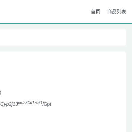
首页
商品列表
)
em23Cd17061
-
Cyp2j13
/Gpt