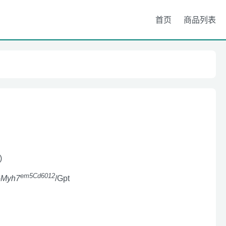
首页
商品列表
)
em5Cd6012
-
Myh7
/Gpt