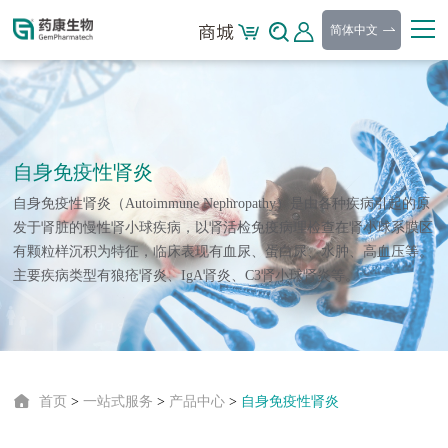
简体中文
自身免疫性肾炎
自身免疫性肾炎（Autoimmune Nephropathy）是由各种疾病引起的原
发于肾脏的慢性肾小球疾病，以肾活检免疫病理检查在肾小球系膜区
有颗粒样沉积为特征，临床表现有血尿、蛋白尿、水肿、高血压等。
主要疾病类型有狼疮肾炎、IgA肾炎、C3肾小球肾炎等。
首页
>
一站式服务
>
产品中心
>
自身免疫性肾炎