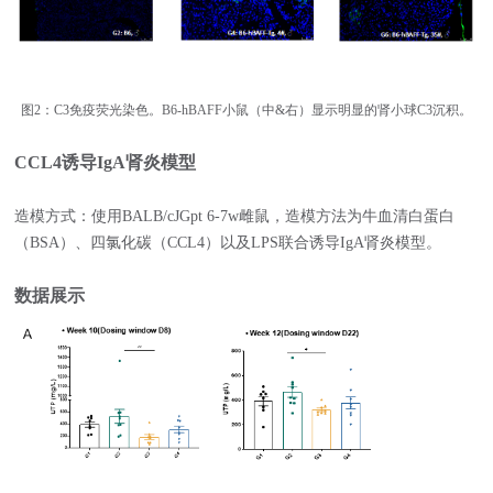
图2：C3免疫荧光染色。B6-hBAFF小鼠（中&右）显示明显的肾小球C3沉积。
CCL4诱导IgA肾炎模型
造模方式：使用BALB/cJGpt 6-7w雌鼠，造模方法为牛血清白蛋白
（BSA）、四氯化碳（CCL4）以及LPS联合诱导IgA肾炎模型。
数据展示