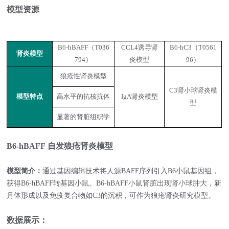
模型资源
B6-hBAFF（
T036
CCL4诱导肾
B6-hC3（
T0561
肾炎模型
794
）
炎模型
96
）
狼疮性肾炎模型
C3肾小球肾炎模
模型特点
高水平的抗核抗体
IgA肾炎模型
型
显著的肾脏组织学
B6-hBAFF 自发狼疮肾炎模型
模型简介：
通过基因编辑技术将人源BAFF序列引入B6小鼠基因组，
获得B6-hBAFF转基因小鼠。B6-hBAFF小鼠肾脏出现肾小球肿大，新
月体形成以及免疫复合物如C3的沉积，可作为狼疮肾炎研究模型。
数据展示：