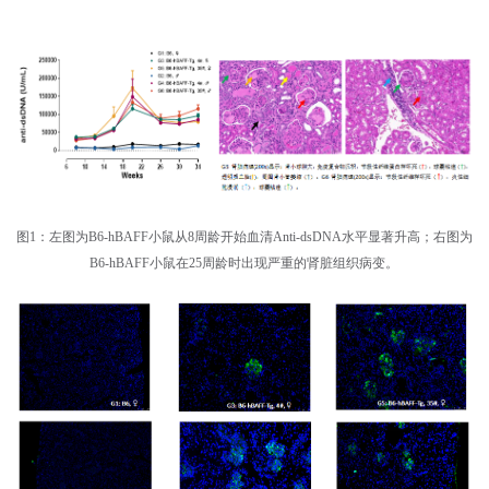
图1：左图为B6-hBAFF小鼠从8周龄开始血清Anti-dsDNA水平显著升高；右图为
B6-hBAFF小鼠在25周龄时出现严重的肾脏组织病变。