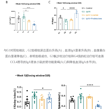
与G1对照组相比，G2造模组尿总蛋白升高(A)，血清IgA显著升高(B)，血微量白
蛋白显著降低(C)，表明造模成功。G3氯沙坦治疗组和G4强的松治疗组可改善
CCL4诱导的IgA肾炎小鼠的肾功能衰竭(A,C)和降低血清IgA水平(B)。