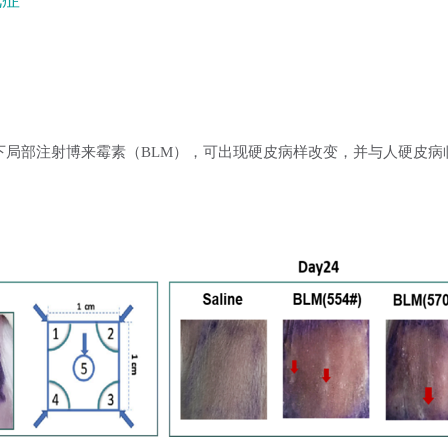
化症
G-IL15小鼠皮下局部注射博来霉素（BLM），可出现硬皮病样改变，并与人硬