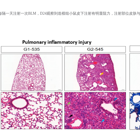
每隔一天注射一次BLM，D24观察到造模组小鼠皮下注射有明显阻力，注射部位皮肤