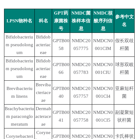
GPT
药
NMDC
菌
NMDC
核
参考中文
LPSN
物种名
科名
康菌株
株样本信
酸序列信
名
号
息
息
Bifidobacteriu
Bifidob
GPTB00
NMDC20
NMDCN0
假长双歧
m pseudolong
acteriac
58
057775
001CIM
杆菌
um
eae
Bifidobacteriu
Bifidob
GPTB00
NMDC20
NMDCN0
球形双岐
m pseudolong
acteriac
66
057783
001CIU
杆菌
um
eae
Breviba
Brevibacteriu
GPTB00
NMDC20
NMDCN0
亚麻短杆
cteriace
m linens
40
057757
001CI4
菌
ae
Brachybacteriu
Dermab
GPTB00
NMDC20
NMDCN0
副凝聚短
m paraconglo
acterace
41
057758
001CI5
状杆菌
meratum
ae
Coryne
Corynebacteri
GPTB00
NMDC20
NMDCN0
卡氏棒状