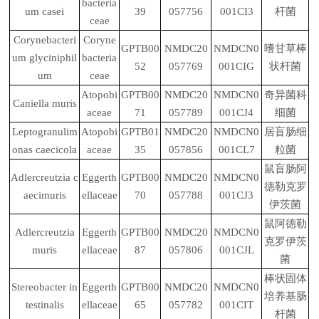
bacteria
um casei
39
057756
001CI3
杆菌
ceae
Corynebacteri
Coryne
GPTB00
NMDC20
NMDCN0
嗜甘草棒
um glyciniphil
bacteria
52
057769
001CIG
状杆菌
um
ceae
Atopobi
GPTB00
NMDC20
NMDCN0
奇异菌科
Caniella muris
aceae
71
057789
001CJ4
细菌
Leptogranulim
Atopobi
GPTB01
NMDC20
NMDCN0
居盲肠细
onas caecicola
aceae
35
057856
001CL7
粒菌
鼠盲肠阿
Adlercreutzia c
Eggerth
GPTB00
NMDC20
NMDCN0
德勒克罗
aecimuris
ellaceae
70
057788
001CJ3
伊茨菌
鼠阿德勒
Adlercreutzia
Eggerth
GPTB00
NMDC20
NMDCN0
克罗伊茨
muris
ellaceae
87
057806
001CJL
菌
棒状固体
Stereobacter in
Eggerth
GPTB00
NMDC20
NMDCN0
培养基肠
testinalis
ellaceae
65
057782
001CIT
杆菌