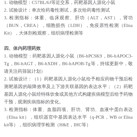
1.
动物模型：
C57BL/6J等近交系，药靶基因人源化小鼠
2.
试验设计：单次给药毒性测试，多次给药毒性测试
3.
检测指标：体重、临床观察、肝功（
ALT，AST），肾功
（BUN，CREA），细胞损伤（LDH），免疫原性检测（Elisa
Kit），大体剖检观察，组织病理检测等
四、
体内药理药效
1.
动物模型：药靶基因人源化小鼠（
B6-hPCSK9，B6-hAPOC3-
Tg，B6-hAGT，B6-hXDH，B6-hAPOB-Tg等，持续更新中，敬
请关注药筛鼠计划）
2.
试验设计：（
1）药靶基因人源化小鼠给予相应药物干预后检
测靶基因的敲降效率及上下游关联基因的表达水平；（2）药靶
基因人源化小鼠经特殊饮食或其他方式构建疾病模型后给予药物
干预，观测疾病指标的变化。
3.
检测指标：体重、血脂四项、肝功、肾功、血液中蛋白表达
（
Elisa kit），组织器官中基因表达水平（q-PCR，WB or Elisa
kit等），组织病理学检测（H&E，IHC等）