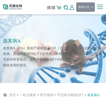
简体中文
血友病A
血友病A（HA）是由于凝血因子VIII（ FVIII）缺失而引起的出血性
疾病，其编码基因F8位于X染色体，具有点突变、错义、易位、插入
等多种突变形式，这些突变可造成FVIII的合成不足或功能障碍，导
致血友病的发生。
首页
>
一站式服务
>
研究领域
>
罕见病与基因治疗
>
血友病A