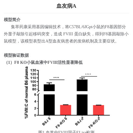
血友病A
模型简介
集萃药康采用基因编辑技术，将C57BL/6JGpt小鼠的F8基因部分
外显子敲除引起移码突变，造成 FVIII 蛋白缺失，得到F8基因敲除小
鼠模型，该模型表型出A型血友病患者的发病机制及主要症状。
模型验证数据
（1）F8 KO小鼠血液中FVIII活性显著降低
图1 血浆中FVIII因子ELisa检测