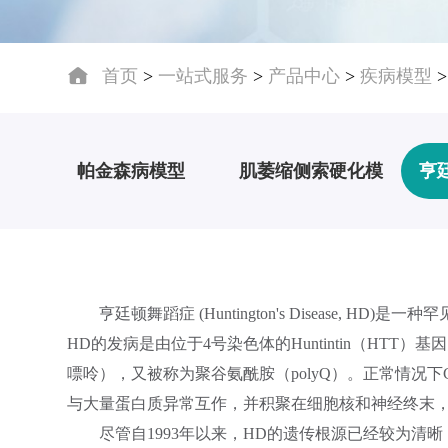
首页
>
一站式服务
>
产品中心
>
疾病模型
帕金森病模型
肌萎缩侧索硬化模
亨
型
亨廷顿舞蹈症 (Huntington's Disease
HD的发病是由位于4号染色体的Huntintin（HT
嘌呤），又被称为聚谷氨酰胺（polyQ）。正常情况下C
与大量蛋白质异常互作，并积聚在细胞核和神经终末，
尽管自1993年以来，HD的遗传根源已经较为清晰，但