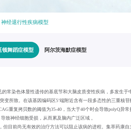
>
神经退行性疾病模型
廷顿舞蹈症模型
阿尔茨海默症模型
, HD)是一种罕见的常染色体显性遗传的基底节和大脑皮质变性疾病，
T）基因突变所致。在该基因编码区5’端附近含有一段多态性的三重核
AG重复拷贝数的阈值为35-40，当大于40个时会导致polyQ异
导致神经细胞受损，从而累及脑内广泛区域 。
目前尚无有效的治疗方法可以阻止该病的进程。集萃药康自主研发了