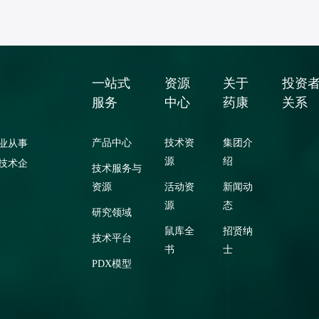
一站式
资源
关于
投资
服务
中心
药康
关系
产品中心
技术资
集团介
业从事
源
绍
技术企
技术服务与
资源
活动资
新闻动
源
态
研究领域
鼠库全
招贤纳
技术平台
书
士
PDX模型