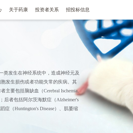
心
关于药康
投资者关系
招投标信息
, NDD）是一类发生在神经系统中，造成神经元及
细胞发生损伤或者功能失常的疾病。其
缺血（Cerebral Ischemia,
y）等；后者包括阿尔茨海默症（Alzheimer's
蹈症（Huntington's Disease）、肌萎缩
等。