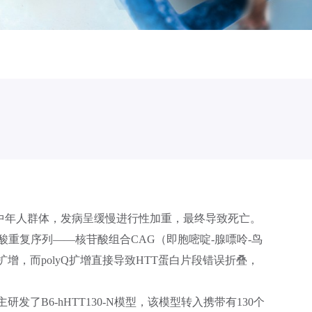
多发生于中年人群体，发病呈缓慢进行性加重，最终导致死亡。
苷酸重复序列——核苷酸组合CAG（即胞嘧啶-腺嘌呤-鸟
常扩增，而polyQ扩增直接导致HTT蛋白片段错误折叠，
B6-hHTT130-N模型，该模型转入携带有130个