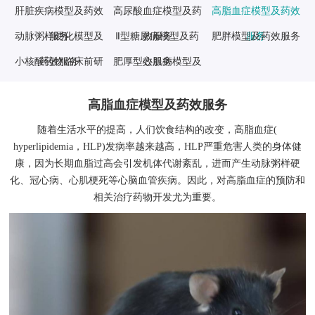
肝脏疾病模型及药效
高尿酸血症模型及药
高脂血症模型及药效
动脉粥样硬化模型及
服务
Ⅱ型糖尿病模型及药
效服务
肥胖模型及药效服务
服务
小核酸药物临床前研
药效服务
肥厚型心肌病模型及
效服务
究
药效服务
高脂血症模型及药效服务
随着生活水平的提高，人们饮食结构的改变，高脂血症(
hyperlipidemia，HLP)发病率越来越高，HLP严重危害人类的身体健
康，因为长期血脂过高会引发机体代谢紊乱，进而产生动脉粥样硬
化、冠心病、心肌梗死等心脑血管疾病。因此，对高脂血症的预防和
相关治疗药物开发尤为重要。